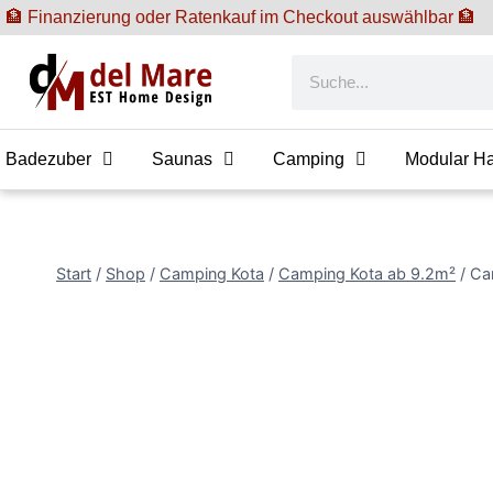
🏦 Finanzierung oder Ratenkauf im Checkout auswählbar 🏦
Badezuber
Saunas
Camping
Modular H
Start
/
Shop
/
Camping Kota
/
Camping Kota ab 9.2m²
/
Ca