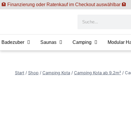
🏦 Finanzierung oder Ratenkauf im Checkout auswählbar 🏦
Badezuber
Saunas
Camping
Modular H
Start
/
Shop
/
Camping Kota
/
Camping Kota ab 9.2m²
/
Ca