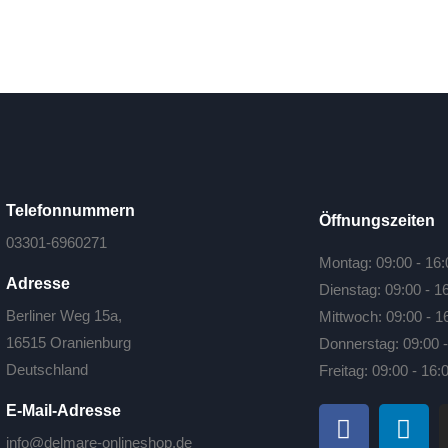
Telefonnummern
Öffnungszeiten
03301-6960271
Montag: 09:00 - 16:
Adresse
Dienstag: 09:00 - 1
Berliner Weg 15a,
Mittwoch: 09:00 - 1
16515 Oranienburg
Donnerstag: 09:00 -
Deutschland
Freitag: 09:00 - 16:
E-Mail-Adresse
info@delmare-onlineshop.de