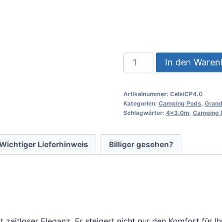
In den Waren
Artikelnummer:
CelsiCP4.0
Kategorien:
Camping Pods
,
Grand
Schlagwörter:
4x3.0m
,
Camping 
Wichtiger Lieferhinweis
Billiger gesehen?
eitloser Eleganz. Er steigert nicht nur den Komfort für I