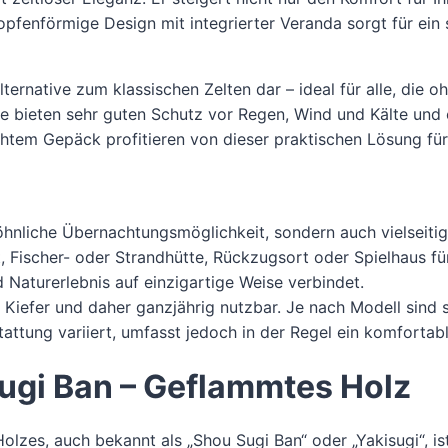
pfenförmige Design mit integrierter Veranda sorgt für ein s
ernative zum klassischen Zelten dar – ideal für alle, die o
e bieten sehr guten Schutz vor Regen, Wind und Kälte und 
htem Gepäck profitieren von dieser praktischen Lösung für
nliche Übernachtungsmöglichkeit, sondern auch vielseitig e
 Fischer- oder Strandhütte, Rückzugsort oder Spielhaus fü
 Naturerlebnis auf einzigartige Weise verbindet.
iefer und daher ganzjährig nutzbar. Je nach Modell sind si
tattung variiert, umfasst jedoch in der Regel ein komforta
gi Ban – Geflammtes Holz
lzes, auch bekannt als „Shou Sugi Ban“ oder „Yakisugi“, ist