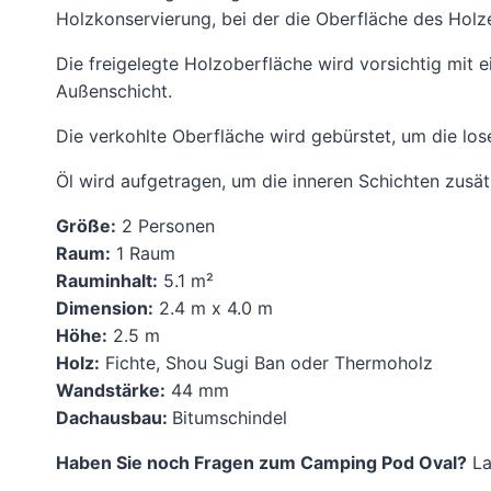
Holzkonservierung, bei der die Oberfläche des Holze
Die freigelegte Holzoberfläche wird vorsichtig mit ei
Außenschicht.
Die verkohlte Oberfläche wird gebürstet, um die los
Öl wird aufgetragen, um die inneren Schichten zusät
Größe:
2 Personen
Raum:
1 Raum
Rauminhalt:
5.1 m²
Dimension:
2.4 m x 4.0 m
Höhe:
2.5 m
Holz:
Fichte, Shou Sugi Ban oder Thermoholz
W
andstärke:
44 mm
Dachausbau:
Bitumschindel
Haben Sie noch Fragen zum Camping Pod Oval?
La