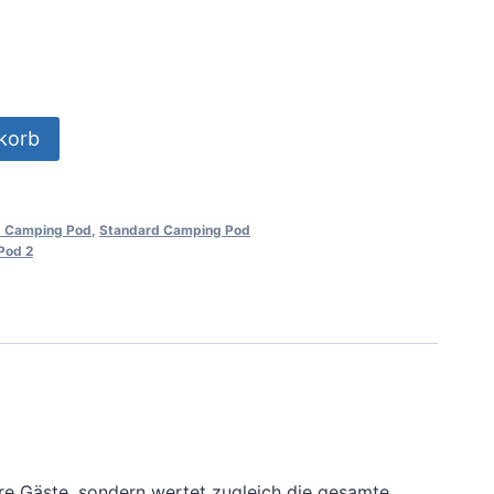
korb
 Camping Pod
,
Standard Camping Pod
Pod 2
hre Gäste, sondern wertet zugleich die gesamte