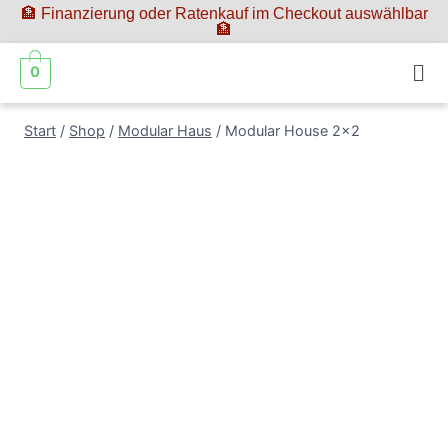
🏦 Finanzierung oder Ratenkauf im Checkout auswählbar
🏦
0
Start
/
Shop
/
Modular Haus
/
Modular House 2×2