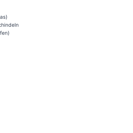
las)
hindeln
fen)