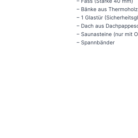
– Fass (Stärke 40 mm)
– Bänke aus Thermoholz
– 1 Glastür (Sicherheitsg
– Dach aus Dachpappesc
– Saunasteine (nur mit O
– Spannbänder