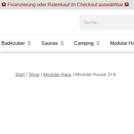
🏦 Finanzierung oder Ratenkauf im Checkout auswählbar 🏦
Badezuber
Saunas
Camping
Modular H
Start
/
Shop
/
Modular Haus
/
Modular House 3×4