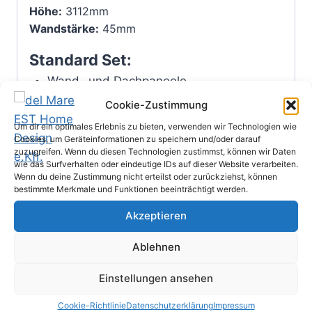
Höhe:
3112mm
Wandstärke:
45mm
Standard Set:
Wand- und Dachpaneele
6 tragende Holzsäulen
Cookie-Zustimmung
Dach mit Bitumschindel
Um dir ein optimales Erlebnis zu bieten, verwenden wir Technologien wie
Cookies, um Geräteinformationen zu speichern und/oder darauf
zuzugreifen. Wenn du diesen Technologien zustimmst, können wir Daten
Wir weisen darauf hin, dass das Produkt
wie das Surfverhalten oder eindeutige IDs auf dieser Website verarbeiten.
ständig weiterentwickelt wird und damit in
Wenn du deine Zustimmung nicht erteilst oder zurückziehst, können
Details von dem dargestellten Foto abweichen
bestimmte Merkmale und Funktionen beeinträchtigt werden.
kann. Auch können Fotos ggf.
Akzeptieren
Sonderausstattungen oder individuelle
Kundenausstattungen enthalten!
Ablehnen
Farben
Einstellungen ansehen
Cookie-Richtlinie
Datenschutzerklärung
Impressum