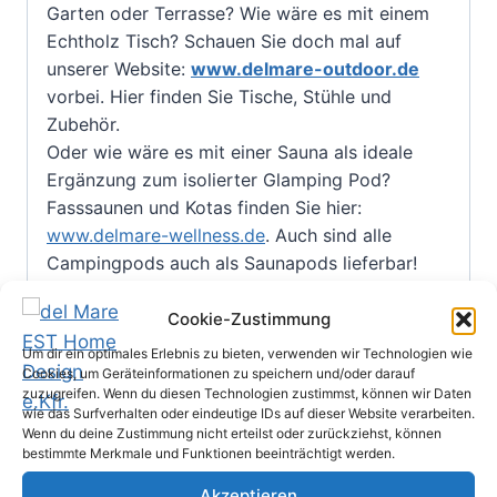
Garten oder Terrasse? Wie wäre es mit einem
Echtholz Tisch? Schauen Sie doch mal auf
unserer Website:
www.delmare-outdoor.de
vorbei. Hier finden Sie Tische, Stühle und
Zubehör.
Oder wie wäre es mit einer Sauna als ideale
Ergänzung zum isolierter Glamping Pod?
Fasssaunen und Kotas finden Sie hier:
www.delmare-wellness.de
. Auch sind alle
Campingpods auch als Saunapods lieferbar!
Größe:
2 – 6 Personen
Cookie-Zustimmung
Rauminhalt:
14.73 m²
Um dir ein optimales Erlebnis zu bieten, verwenden wir Technologien wie
Dimension:
3.0 m x 5.9 m
Cookies, um Geräteinformationen zu speichern und/oder darauf
Höhe:
2.75 m
zuzugreifen. Wenn du diesen Technologien zustimmst, können wir Daten
wie das Surfverhalten oder eindeutige IDs auf dieser Website verarbeiten.
Holz:
Kiefer
Wenn du deine Zustimmung nicht erteilst oder zurückziehst, können
Wand:
Kiefernholzverkleidung von innen und
bestimmte Merkmale und Funktionen beeinträchtigt werden.
außen: 14 mm
Akzeptieren