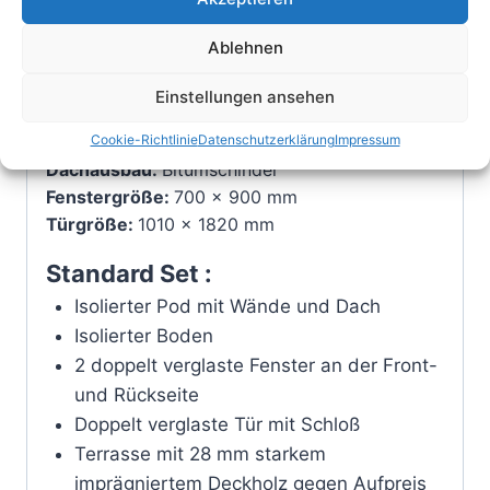
Isolierte Seitenwandstärke: 126 mm
Isolierte Vorder-Rückwandstärke: 118 mm
Ablehnen
Boden:
Kiefer: 28 mm; Isolierte Bodenstärke:
158 mm
Einstellungen ansehen
Isolierung aus Steinwolle:
100 mm (Boden und
Cookie-Richtlinie
Datenschutzerklärung
Impressum
Wände)
Dachausbau:
Bitumschindel
Fenstergröße:
700 x 900 mm
Türgröße:
1010 x 1820 mm
Standard Set :
Isolierter Pod mit Wände und Dach
Isolierter Boden
2 doppelt verglaste Fenster an der Front-
und Rückseite
Doppelt verglaste Tür mit Schloß
Terrasse mit 28 mm starkem
imprägniertem Deckholz gegen Aufpreis