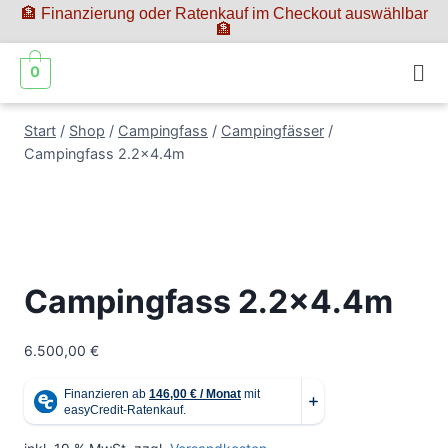
🏦 Finanzierung oder Ratenkauf im Checkout auswählbar
🏦
0
Start
/
Shop
/
Campingfass
/
Campingfässer
/
Campingfass 2.2×4.4m
Campingfass 2.2×4.4m
6.500,00
€