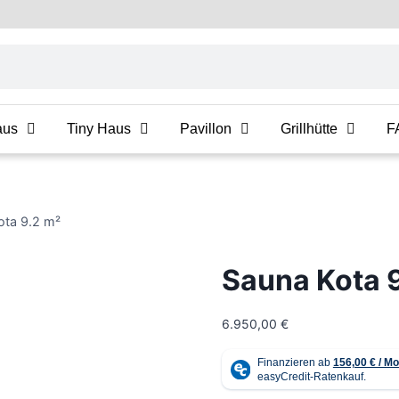
aus
Tiny Haus
Pavillon
Grillhütte
F
ota 9.2 m²
Sauna Kota 
6.950,00
€