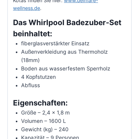
Kotas finden Sie hier:
www.delmare-
wellness.de
.
Das Whirlpool Badezuber-Set
beinhaltet:
fiberglasverstärkter Einsatz
Außenverkleidung aus Thermoholz
(18mm)
Boden aus wasserfestem Sperrholz
4 Kopfstutzen
Abfluss
Eigenschaften:
Größe – 2,4 × 1,8 m
Volumen – 1600 L
Gewicht (kg) – 240
Kapazität – 9 Personen