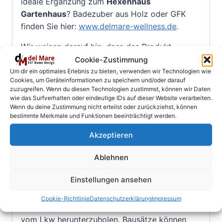
ideale Ergänzung zum
Hexenhaus
Gartenhaus
? Badezuber aus Holz oder GFK
finden Sie hier:
www.delmare-wellness.de
.
Wir weisen darauf hin, dass das Produkt
ständig weiterentwickelt wird und damit in
Cookie-Zustimmung
Details von dem dargestellten Foto abweichen
Um dir ein optimales Erlebnis zu bieten, verwenden wir Technologien wie
Cookies, um Geräteinformationen zu speichern und/oder darauf
kann. Auch können Fotos ggf.
zuzugreifen. Wenn du diesen Technologien zustimmst, können wir Daten
Sonderausstattungen oder individuelle
wie das Surfverhalten oder eindeutige IDs auf dieser Website verarbeiten.
Wenn du deine Zustimmung nicht erteilst oder zurückziehst, können
Kundenausstattungen enthalten!
bestimmte Merkmale und Funktionen beeinträchtigt werden.
Wichtiger Lieferhinweis
Akzeptieren
Ablehnen
Der Käufer muss das Abladen der Bestellung
von der Ladefläche des Sattelzugs bei der
Einstellungen ansehen
Anlieferung der Ware selbst organisieren.
Ein Gabelstapler oder Traktor/Radlader mit
Cookie-Richtlinie
Datenschutzerklärung
Impressum
Palettengabel o.ä ist erforderlich, um die Ware
vom Lkw herunterzuholen. Bausätze können