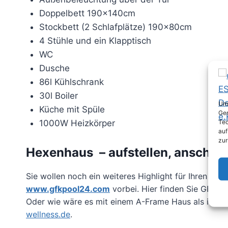
Doppelbett 190x140cm
Stockbett (2 Schlafplätze) 190x80cm
4 Stühle und ein Klapptisch
WC
Dusche
86l Kühlschrank
30l Boiler
Um 
Küche mit Spüle
Ger
Tec
1000W Heizkörper
auf
zur
Hexenhaus – aufstellen, anschli
Sie wollen noch ein weiteres Highlight für Ihren Ga
www.gfkpool24.com
vorbei. Hier finden Sie GFK 
Oder wie wäre es mit einem A-Frame Haus als idea
wellness.de
.