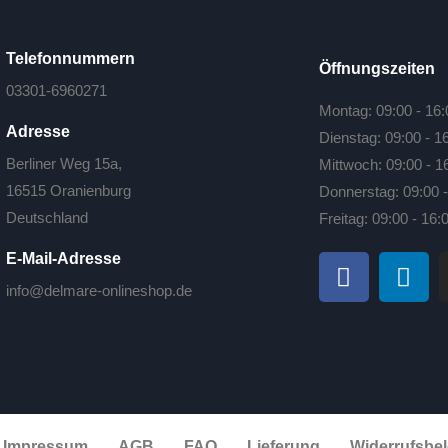
Telefonnummern
Öffnungszeiten
03301-6960271
Montag: 09:00 - 16:
Adresse
Dienstag: 09:00 - 1
Berliner Weg 15a,
Mittwoch: 09:00 - 1
16515 Oranienburg
Donnerstag: 09:00 -
Deutschland
Freitag: 09:00 - 16:
E-Mail-Adresse
info@delmare-onlineshop.de
Impressum
AGB
FAQ
Lieferung
Widerrufsbe