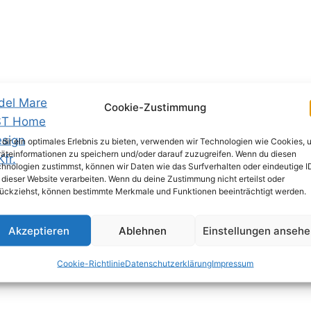
Cookie-Zustimmung
dir ein optimales Erlebnis zu bieten, verwenden wir Technologien wie Cookies, 
äteinformationen zu speichern und/oder darauf zuzugreifen. Wenn du diesen
hnologien zustimmst, können wir Daten wie das Surfverhalten oder eindeutige I
 dieser Website verarbeiten. Wenn du deine Zustimmung nicht erteilst oder
ückziehst, können bestimmte Merkmale und Funktionen beeinträchtigt werden.
eßen und FERTIG.
Akzeptieren
Ablehnen
Einstellungen anseh
rten oder Terrasse? Wie wäre es mit einem GFK Pool? Schau
Pools, Überdachungen und Zubehör.
Cookie-Richtlinie
Datenschutzerklärung
Impressum
le Ergänzung zum
Hexenhaus Gartenhaus
? Badezuber aus 