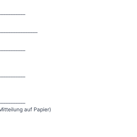
___________
________________
___________
___________
___________
Mitteilung auf Papier)